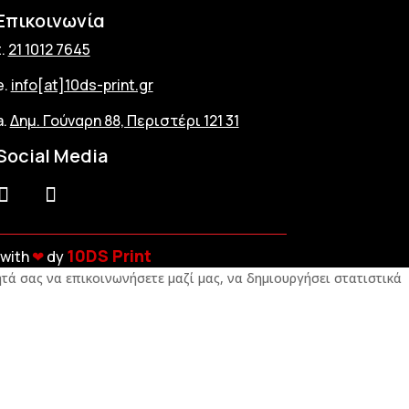
Επικοινωνία
t.
21 1012 7645
e.
info[at]10ds-print.gr
a.
Δημ. Γούναρη 88, Περιστέρι 121 31
Social Media
10DS Print
with
❤︎
dy
τά σας να επικοινωνήσετε μαζί μας, να δημιουργήσει στατιστικά