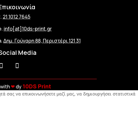
Επικοινωνία
t.
21 1012 7645
e.
info[at]10ds-print.gr
a.
Δημ. Γούναρη 88, Περιστέρι 121 31
Social Media
10DS Print
with
❤︎
dy
τά σας να επικοινωνήσετε μαζί μας, να δημιουργήσει στατιστικά