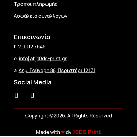
Τρόποι πληρωμής
Ασφάλεια συναλλαγών
Επικοινωνία
t.
21 1012 7645
e.
info[at]10ds-print.gr
a.
Δημ. Γούναρη 88, Περιστέρι 121 31
Social Media
Copyright ©2026. All Rights Reserved
10DS Print
Made with
❤︎
dy