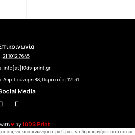
Επικοινωνία
t.
21 1012 7645
e.
info[at]10ds-print.gr
a.
Δημ. Γούναρη 88, Περιστέρι 121 31
Social Media
10DS Print
with
❤︎
dy
τά σας να επικοινωνήσετε μαζί μας, να δημιουργήσει στατιστικά