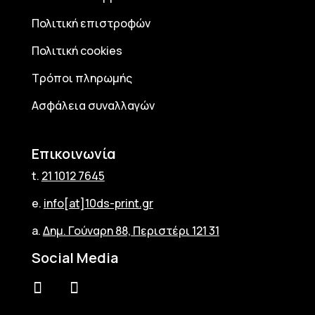
Πολιτική επιστροφών
Πολιτική cookies
Τρόποι πληρωμής
Ασφάλεια συναλλαγών
Επικοινωνία
t.
21 1012 7645
e.
info[at]10ds-print.gr
a.
Δημ. Γούναρη 88, Περιστέρι 121 31
Social Media