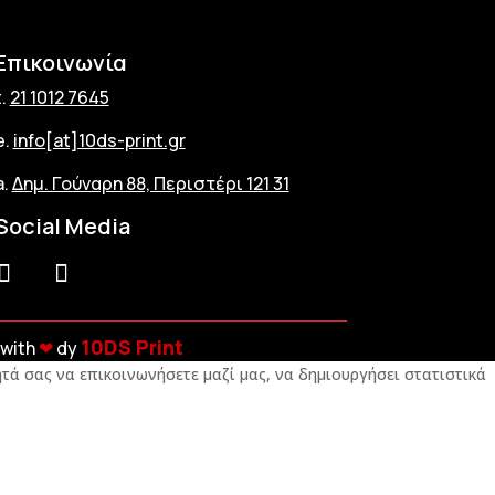
Επικοινωνία
t.
21 1012 7645
e.
info[at]10ds-print.gr
a.
Δημ. Γούναρη 88, Περιστέρι 121 31
Social Media
10DS Print
with
❤︎
dy
τά σας να επικοινωνήσετε μαζί μας, να δημιουργήσει στατιστικά