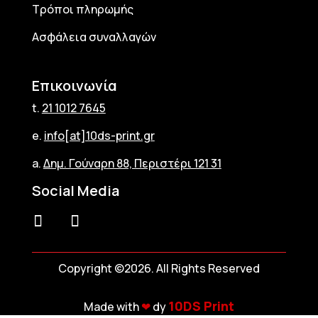
Τρόποι πληρωμής
Ασφάλεια συναλλαγών
Επικοινωνία
t.
21 1012 7645
e.
info[at]10ds-print.gr
a.
Δημ. Γούναρη 88, Περιστέρι 121 31
Social Media
Copyright ©2026. All Rights Reserved
10DS Print
Made with
❤︎
dy