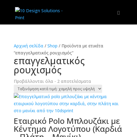
Αρχική σελίδα
/
Shop
/
Προϊόντα με ετικέτα
“επαγγελματικός ρουχισμός”
επαγγελματικός
ρουχισμός
Sorted
Προβάλλονται όλα - 2 αποτελέσματα
by
price:
low
to
high
Εταιρικό Polo Μπλουζάκι με
Κέντημα Λογοτύπου (Καρδιά
– Πλάτη – Μανίκι)