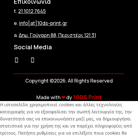
Επικοινωνία
t.
21 1012 7645
e.
info[at]10ds-print.gr
a.
Δημ. Γούναρη 88, Περιστέρι 121 31
Social Media
Copyright ©2026. All Rights Reserved
10DS Print
Made with
❤︎
dy
Η ιστοσελίδα χρησιμοποιεί cookies και άλλες τεχνολογίες
καταγραφής για να εξασφαλίσει την σωστή λειτουργία της, την
δυνατότητά σας να επικοινωνήσετε μαζί μας, να δημιουργήσει
στατιστικά για την χρήση της και να παρέχει πληροφορίες από
τρίτους. Πατήστε ρυθμίσεις για να επιλέξετε ποια cookies θα