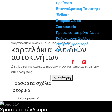
Προϊόντα
Επαγγελματική Ταυτότητα
Ένδυση
Εταιρικά Δώρα
Συσκευασία
Προσωποποιημένα Δώρα
Αρχική σελίδα
/
Shop
/
Προϊόντα με ετικέτα
Καλοκαιρινή Συλλογή
“καρτελάκια κλειδιών αυτοκινήτων”
Ζητήστε Προσφορά
καρτελάκια κλειδιών
Επικοινωνία
αυτοκινήτων
Δεν βρέθηκε κανένα προϊόν που να ταιριάζει με την
επιλογή σας.
Αναζήτηση
Πρόσφατα σχόλια
για:
Ιστορικό
Ιστορικό
Χρήσιμοι σύνδεσμοι