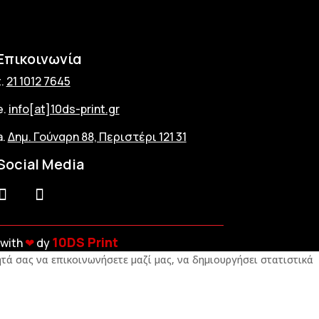
Επικοινωνία
t.
21 1012 7645
e.
info[at]10ds-print.gr
a.
Δημ. Γούναρη 88, Περιστέρι 121 31
Social Media
10DS Print
with
❤︎
dy
τά σας να επικοινωνήσετε μαζί μας, να δημιουργήσει στατιστικά