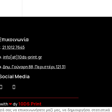
Επικοινωνία
t.
21 1012 7645
e.
info[at]10ds-print.gr
a.
Δημ. Γούναρη 88, Περιστέρι 121 31
Social Media
10DS Print
with
❤︎
dy
τά σας να επικοινωνήσετε μαζί μας, να δημιουργήσει στατιστικά