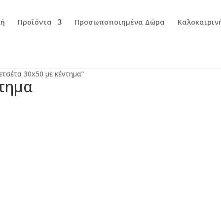
κή
Προϊόντα
Προσωποποιημένα Δώρα
Καλοκαιριν
ετσέτα 30x50 με κέντημα”
ντημα