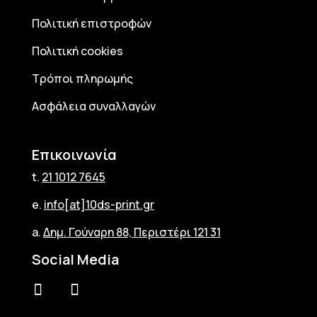
Πολιτική επιστροφών
Πολιτική cookies
Τρόποι πληρωμής
Ασφάλεια συναλλαγών
Επικοινωνία
t.
21 1012 7645
e.
info[at]10ds-print.gr
a.
Δημ. Γούναρη 88, Περιστέρι 121 31
Social Media