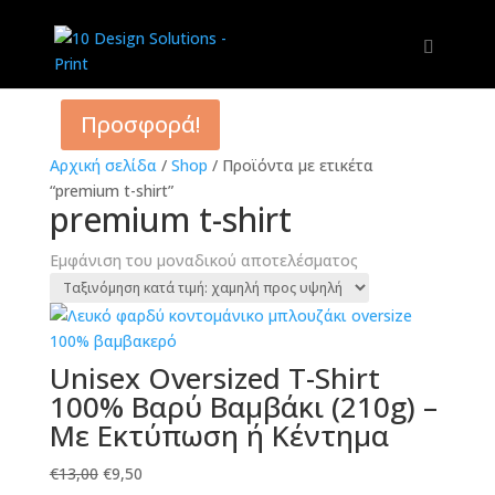
Προσφορά!
Αρχική σελίδα
/
Shop
/
Προϊόντα με ετικέτα
“premium t-shirt”
premium t-shirt
Εμφάνιση του μοναδικού αποτελέσματος
Unisex Oversized T-Shirt
100% Βαρύ Βαμβάκι (210g) –
Με Εκτύπωση ή Κέντημα
Original
Η
€
13,00
€
9,50