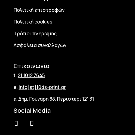
Πολιτική επιστροφών
Πολιτική cookies
Τρόποι πληρωμής
Ασφάλεια συναλλαγών
Επικοινωνία
t.
21 1012 7645
e.
info[at]10ds-print.gr
a.
Δημ. Γούναρη 88, Περιστέρι 121 31
Social Media