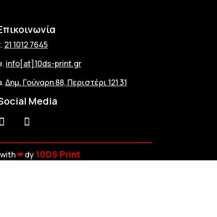
Επικοινωνία
t.
21 1012 7645
e.
info[at]10ds-print.gr
a.
Δημ. Γούναρη 88, Περιστέρι 121 31
Social Media
10DS Print
with
❤︎
dy