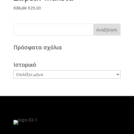
Original
Η
€
35,00
€
29,00
price
τρέχουσα
was:
τιμή
€35,00.
είναι:
€29,00.
Πρόσφατα σχόλια
Ιστορικό
Ιστορικό