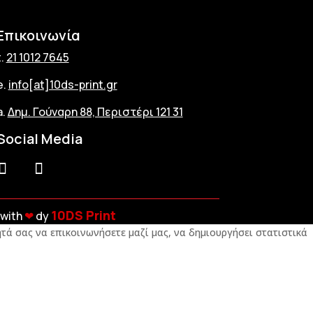
Επικοινωνία
t.
21 1012 7645
e.
info[at]10ds-print.gr
a.
Δημ. Γούναρη 88, Περιστέρι 121 31
Social Media
10DS Print
with
❤︎
dy
τά σας να επικοινωνήσετε μαζί μας, να δημιουργήσει στατιστικά