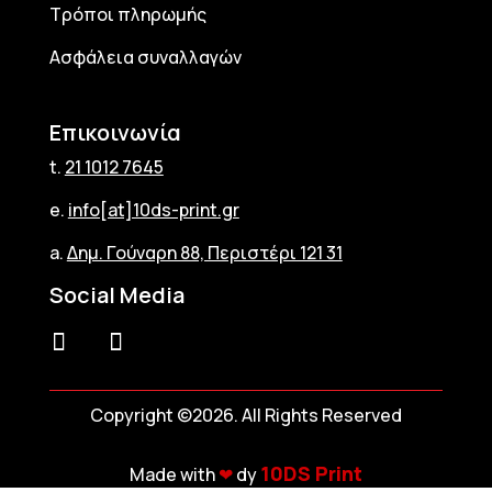
Τρόποι πληρωμής
Ασφάλεια συναλλαγών
Επικοινωνία
t.
21 1012 7645
e.
info[at]10ds-print.gr
a.
Δημ. Γούναρη 88, Περιστέρι 121 31
Social Media
Copyright ©2026. All Rights Reserved
10DS Print
Made with
❤︎
dy