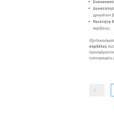
Συσκευασί
Δυνατότητα
χρωμάτων βά
Ποιότητα 
ακρίβειας.
Εξειδικευόμα
κορδέλες
συσ
προσφέροντας
τυπογραφείο 
Εκτύπωση
σε
Κορδέλα
Σατέν
με