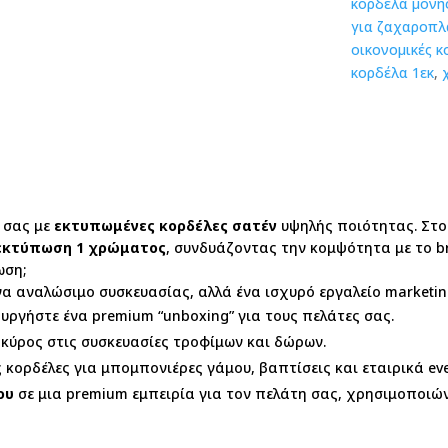
κορδέλα μονή
για ζαχαροπλ
οικονομικές κ
κορδέλα 1εκ
,
 σας με
εκτυπωμένες κορδέλες σατέν
υψηλής ποιότητας. Στο
εκτύπωση 1 χρώματος
, συνδυάζοντας την κομψότητα με το b
ωση;
α αναλώσιμο συσκευασίας, αλλά ένα ισχυρό εργαλείο marketing.
υργήστε ένα premium “unboxing” για τους πελάτες σας.
κύρος στις συσκευασίες τροφίμων και δώρων.
 κορδέλες για μπομπονιέρες γάμου, βαπτίσεις και εταιρικά eve
ου
σε μια premium εμπειρία για τον πελάτη σας, χρησιμοποιώ