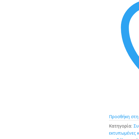
το
Λογότυπό
σας
ποσότητα
Προσθήκη στη
Κατηγορία:
Συ
εκτυπωμένες 