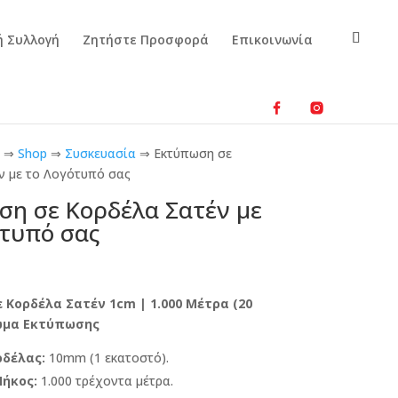
ή Συλλογή
Ζητήστε Προσφορά
Επικοινωνία
⇒
Shop
⇒
Συσκευασία
⇒
Εκτύπωση σε
ν με το Λογότυπό σας
ση σε Κορδέλα Σατέν με
ότυπό σας
 Κορδέλα Σατέν 1cm | 1.000 Μέτρα (20
ρώμα Εκτύπωσης
ρδέλας:
10mm (1 εκατοστό).
Μήκος:
1.000 τρέχοντα μέτρα.