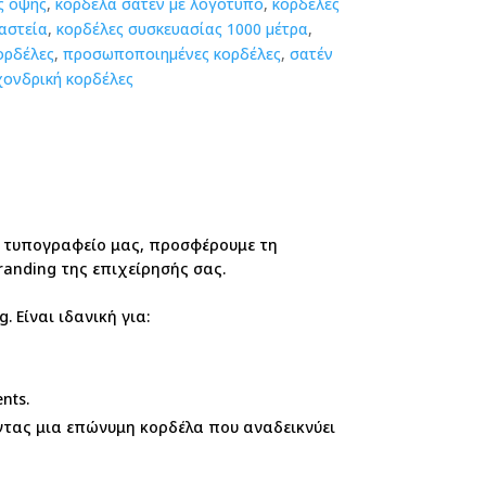
ς όψης
,
κορδέλα σατέν με λογότυπο
,
κορδέλες
αστεία
,
κορδέλες συσκευασίας 1000 μέτρα
,
ορδέλες
,
προσωποποιημένες κορδέλες
,
σατέν
χονδρική κορδέλες
 τυπογραφείο μας, προσφέρουμε τη
randing της επιχείρησής σας.
 Είναι ιδανική για:
nts.
ντας μια επώνυμη κορδέλα που αναδεικνύει