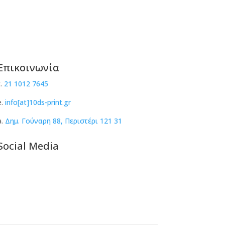
Επικοινωνία
t.
21 1012 7645
e.
info[at]10ds-print.gr
a.
Δημ. Γούναρη 88, Περιστέρι 121 31
Social Media