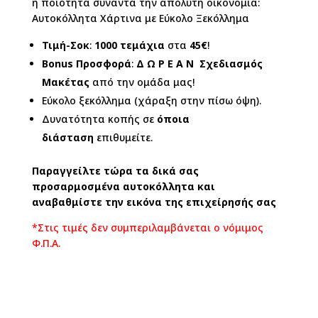
η ποιότητα συναντά την απόλυτη οικονομία:
Αυτοκόλλητα Χάρτινα με Εύκολο Ξεκόλλημα
Τιμή-Σοκ
:
1000 τεμάχια
στα
45€
!
Bonus Προσφορά
:
Δ Ω Ρ Ε Α Ν
Σχεδιασμός
Μακέτας
από την ομάδα μας!
Εύκολο ξεκόλλημα (χάραξη στην πίσω όψη).
Δυνατότητα κοπής σε
όποια
διάσταση
επιθυμείτε.
Παραγγείλτε τώρα τα δικά σας
προσαρμοσμένα αυτοκόλλητα και
αναβαθμίστε την εικόνα της επιχείρησής σας
*Στις τιμές δεν συμπεριλαμβάνεται ο νόμιμος
Φ.Π.Α.