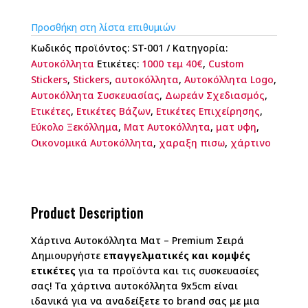
Προσθήκη στη λίστα επιθυμιών
Κωδικός προϊόντος:
ST-001
Κατηγορία:
Αυτοκόλλητα
Ετικέτες:
1000 τεμ 40€
,
Custom
Stickers
,
Stickers
,
αυτοκόλλητα
,
Αυτοκόλλητα Logo
,
Αυτοκόλλητα Συσκευασίας
,
Δωρεάν Σχεδιασμός
,
Ετικέτες
,
Ετικέτες Βάζων
,
Ετικέτες Επιχείρησης
,
Εύκολο Ξεκόλλημα
,
Ματ Αυτοκόλλητα
,
ματ υφη
,
Οικονομικά Αυτοκόλλητα
,
χαραξη πισω
,
χάρτινο
Product Description
Χάρτινα Αυτοκόλλητα Ματ – Premium Σειρά
Δημιουργήστε
επαγγελματικές και κομψές
ετικέτες
για τα προϊόντα και τις συσκευασίες
σας! Τα χάρτινα αυτοκόλλητα 9x5cm είναι
ιδανικά για να αναδείξετε το brand σας με μια