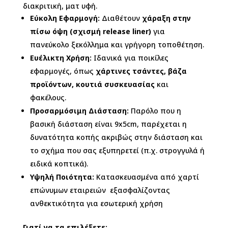
διακριτική, ματ υφή.
Εύκολη Εφαρμογή:
Διαθέτουν
χάραξη στην
πίσω όψη (σχισμή release liner)
για
πανεύκολο ξεκόλλημα και γρήγορη τοποθέτηση.
Ευέλικτη Χρήση:
Ιδανικά για ποικίλες
εφαρμογές, όπως
χάρτινες τσάντες, βάζα
προϊόντων, κουτιά συσκευασίας
και
φακέλους.
Προσαρμόσιμη Διάσταση:
Παρόλο που η
βασική διάσταση είναι 9x5cm, παρέχεται η
δυνατότητα κοπής ακριβώς στην διάσταση και
το σχήμα που σας εξυπηρετεί (π.χ. στρογγυλά ή
ειδικά κοπτικά).
Υψηλή Ποιότητα:
Κατασκευασμένα από χαρτί
επώνυμων εταιρειών εξασφαλίζοντας
ανθεκτικότητα για εσωτερική χρήση
Γιατί να τα επιλέξετε: