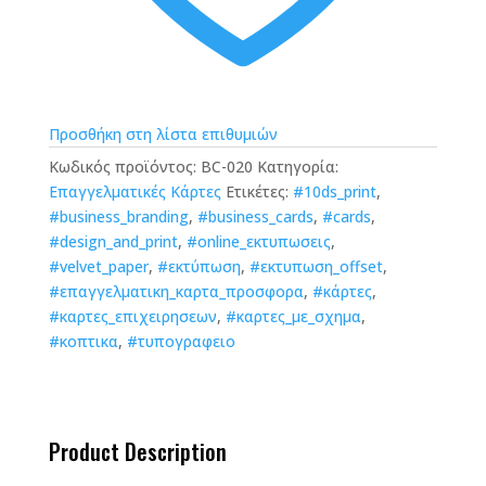
Προσθήκη στη λίστα επιθυμιών
Κωδικός προϊόντος:
BC-020
Κατηγορία:
Επαγγελματικές Κάρτες
Ετικέτες:
#10ds_print
,
#business_branding
,
#business_cards
,
#cards
,
#design_and_print
,
#online_εκτυπωσεις
,
#velvet_paper
,
#εκτύπωση
,
#εκτυπωση_offset
,
#επαγγελματικη_καρτα_προσφορα
,
#κάρτες
,
#καρτες_επιχειρησεων
,
#καρτες_με_σχημα
,
#κοπτικα
,
#τυπογραφειο
Product Description